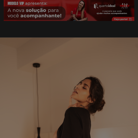
Assistente Virtual
Online
Olá! Vi que você está em
São Paulo
! Como posso te
ajudar a encontrar a companhia perfeita?
Ver bairros de São Paulo
Buscar por tipo
Ver novidades aqui
Ver destaques