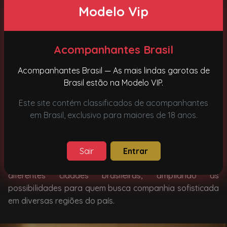
Modelo Vip
Da mesma forma, o estado de Santa Catarina ganhou
grande destaque nos últimos anos como destino
turístico de alto padrão. Cidades como
Florianópolis
,
Acompanhantes Brasil
Balneário Camboriú e Itapema recebem milhares de
turistas todos os anos. Durante o verão, por exemplo, o
Acompanhantes Brasil — As mais lindas garotas de
fluxo de visitantes aumenta significativamente, o que
Brasil estão na Modelo VIP.
também impulsiona a procura por acompanhantes na
Este site contém classificados de acompanhantes
região.
em Brasil, exclusivo para maiores de 18 anos.
Como resultado, muitas profissionais que atuam como
Acompanhantes em São Paulo
também viajam para
Santa Catarina durante determinadas temporadas.
Sair
Entrar
Esse movimento cria uma conexão natural entre
diferentes cidades brasileiras, ampliando as
possibilidades para quem busca companhia sofisticada
em diversas regiões do país.