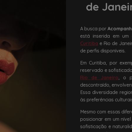
de Janei
A busca por
Acompanha
está inserida em um 
Curitiba
e Rio de Janei
de perfis disponíveis.
Em Curitiba, por exem
reservado e sofisticad
Rio de Janeiro
, o p
descontraído, envolven
Essa diversidade regi
às preferências culturai
Mesmo com essas difer
posicionar em um nível
sofisticação e natural