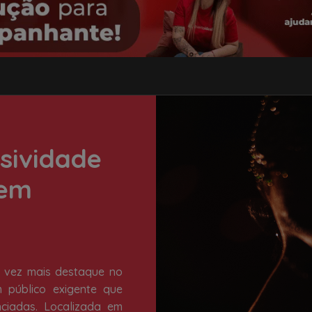
usividade
 em
vez mais destaque no
m público exigente que
enciadas. Localizada em