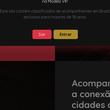
na Modelo VIP.
 vivência completa e
Este site contém classificados de acompanhantes em Brasil,
exclusivo para maiores de 18 anos.
ão, explorar as opções
entro desse segmento.
Sair
Entrar
Acompan
a conex
cidades 