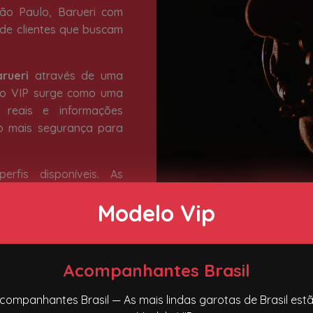
ão Paulo, Barueri com
 de clientes que buscam
rueri
através de uma
elo VIP surge como uma
s reais e informações
do mais segurança para
rfis disponíveis. As
dos, desde perfis mais
Modelo Vip
espojadas, atendendo
ra que cada experiência
o de cada pessoa.
Acompanhantes Brasil
 Barueri
costuma ser
detalhes. Seja para um
companhantes Brasil — As mais lindas garotas de Brasil est
ros mais reservados, a