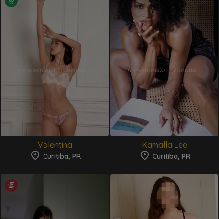
Assistente Virtual
Online
Olá! Vi que você está em
Curitiba
! Como posso te
ajudar a encontrar a companhia perfeita?
Valentina
Kamalla Lee
Ver bairros de Curitiba
Curitiba, PR
Curitiba, PR
Buscar por tipo
Ver novidades aqui
Ver destaques