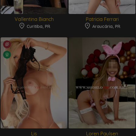
Vallentina Bianch
Patricia Ferrari
Curitiba, PR
Araucária, PR
Lis
Loren Paulsen