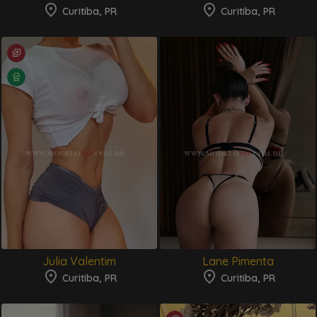
Curitiba, PR
Curitiba, PR
Assistente Virtual
Online
Olá! Vi que você está em
Curitiba
! Como posso te
ajudar a encontrar a companhia perfeita?
Ver bairros de Curitiba
Buscar por tipo
Julia Valentim
Lane Pimenta
Ver novidades aqui
Curitiba, PR
Curitiba, PR
Ver destaques