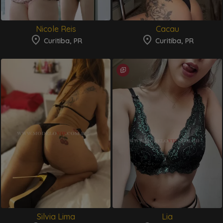
Nicole Reis
Cacau
Curitiba, PR
Curitiba, PR
Silvia Lima
Lia