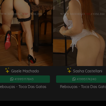
Sasha Castellani
Roberta L
41995174240
419953034
Rebouças - Toca Das Gatas
Rebouças - Toca D