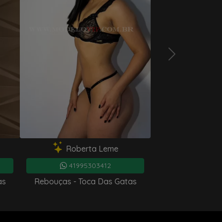
eme
Talita Sanches
Assistente Virtual
Online
12
41998334101
as Gatas
Rebouças - Toca Das Gatas
Olá! Vi que você está em
Curitiba
!
Como posso te ajudar a encontrar a
companhia perfeita?
Ver bairros de Curitiba