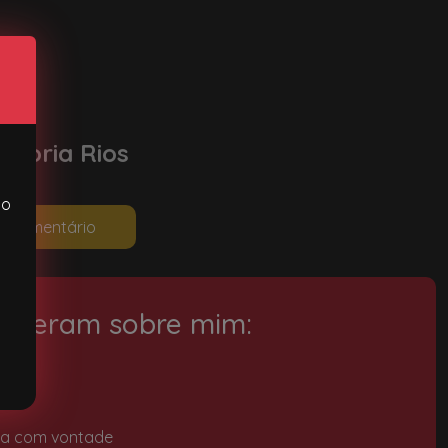
Gloria Rios
ão
eu comentário
disseram sobre mim:
ega com vontade