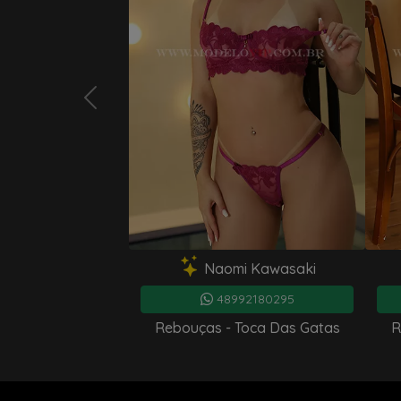
Gisele Machado
41995117843
Rebouças - Toca Das Gatas