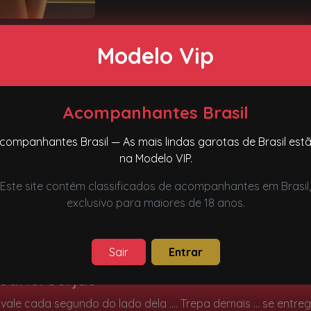
Modelo Vip
Comentários sobre 
Acompanhantes Brasil
companhantes Brasil — As mais lindas garotas de Brasil est
Clique aqui para deixar s
na Modelo VIP.
Este site contém classificados de acompanhantes em Brasil,
exclusivo para maiores de 18 anos.
Veja o que as pessoas já 
Sair
Entrar
uário: Serjao
 , vale cada segundo do lado dela …. Trepa demais … se entr