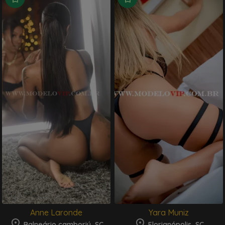
Anne Laronde
Yara Muniz
Balneário camboriú, SC
Florianópolis, SC