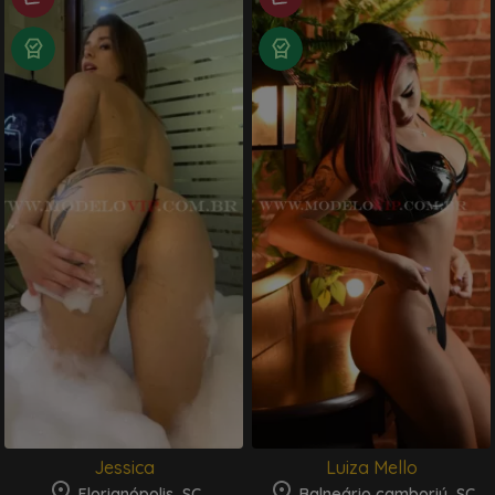
Jessica
Luiza Mello
Florianópolis, SC
Balneário camboriú, SC