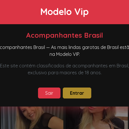
Modelo Vip
Acompanhantes Brasil
companhantes Brasil — As mais lindas garotas de Brasil est
Milena Rocha
Melissa
na Modelo VIP.
Florianópolis, SC
Florianópolis, SC
Este site contém classificados de acompanhantes em Brasil,
exclusivo para maiores de 18 anos.
Sair
Entrar