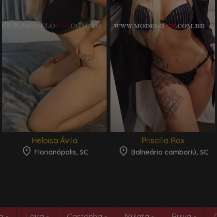
Heloisa Ávila
Priscilla Rox
Florianópolis, SC
Balneário camboriú, SC
 -
Loira -
Castanha -
Mulata -
Ruiva -
O