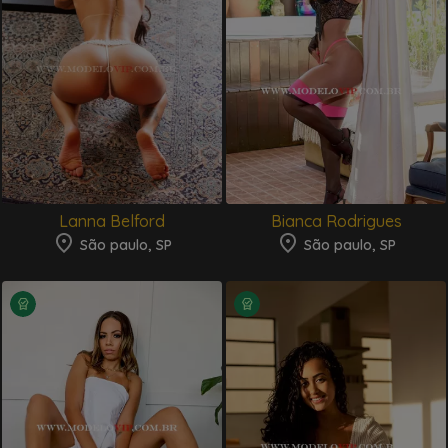
Ver destaques
Lanna Belford
Bianca Rodrigues
São paulo, SP
São paulo, SP