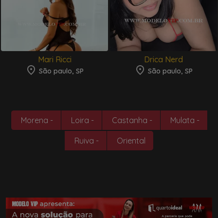
Mari Ricci
Drica Nerd
São paulo, SP
São paulo, SP
Morena -
Loira -
Castanha -
Mulata -
Ruiva -
Oriental
Parceiros