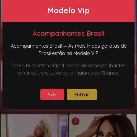
Modelo Vip
Acompanhantes Brasil
Acompanhantes Brasil — As mais lindas garotas de
Brasil estão na Modelo VIP.
Este site contém classificados de acompanhantes
em Brasil, exclusivo para maiores de 18 anos.
Sair
Entrar
Kris Bianco
Lara
São paulo, SP
Barueri, SP