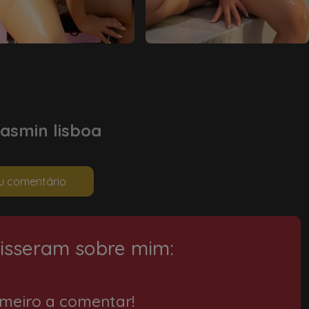
asmin lisboa
eu comentário
disseram sobre mim:
imeiro a comentar!