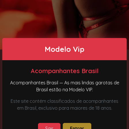
Modelo Vip
Influência de outras
Acompanhantes Brasil
capitais como Rio de
Acompanhantes Brasil — As mais lindas garotas de
Janeiro e Belo
Brasil estão na Modelo VIP.
Horizonte
Este site contém classificados de acompanhantes
em Brasil, exclusivo para maiores de 18 anos.
O cenário de
Acompanhantes em São José dos
Sair
Entrar