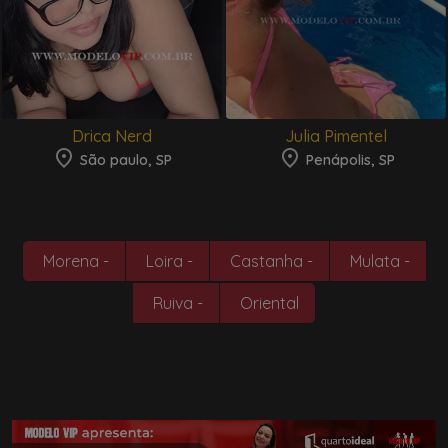
Drica Nerd
Julia Pimentel
São paulo, SP
Penápolis, SP
Morena -
Loira -
Castanha -
Mulata -
Ruiva -
Oriental
Parceiros