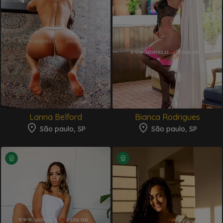
Ver destaques
Lanna Belford
Bianca Rodrigues
São paulo, SP
São paulo, SP