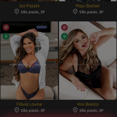
Iza Pazzini
Maju Backer
São paulo, SP
São paulo, SP
Flávia Lavine
Kris Bianco
São paulo, SP
São paulo, SP