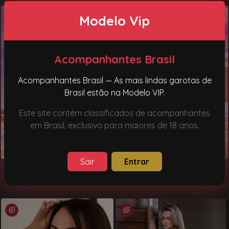
Modelo Vip
Acompanhantes Brasil
Acompanhantes Brasil — As mais lindas garotas de
Brasil estão na Modelo VIP.
Este site contém classificados de acompanhantes
em Brasil, exclusivo para maiores de 18 anos.
Sair
Entrar
Lara
Ninfa completa
Barueri, SP
São josé do rio preto, SP