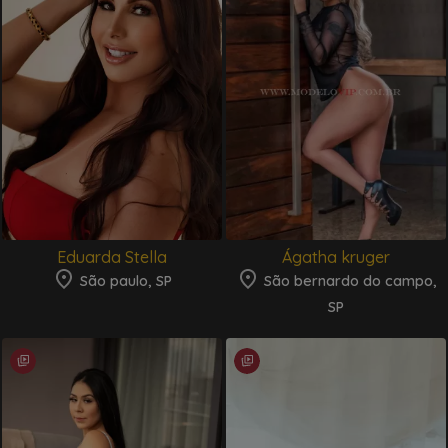
Eduarda Stella
Ágatha kruger
São paulo, SP
São bernardo do campo,
SP